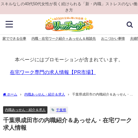
スキルなしの40代50代女性が長く続けられる「新・内職」ストレスのない働
き方
家でできる仕事
内職・在宅ワーク紹介＋あっせん＆相談先
おこづかい事情
夫婦
本ページにはプロモーションが含まれています。
在宅ワーク専門の求人情報【PR市場】
ホーム
内職あっせん・紹介＆求人
千葉県成田市の内職紹介＆あっせん・在
宅ワーク求人情報
内職あっせん・紹介＆求人
千葉県
千葉県成田市の内職紹介＆あっせん・在宅ワーク
求人情報