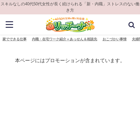
スキルなしの40代50代女性が長く続けられる「新・内職」ストレスのない働
き方
家でできる仕事
内職・在宅ワーク紹介＋あっせん＆相談先
おこづかい事情
夫婦
本ページにはプロモーションが含まれています。