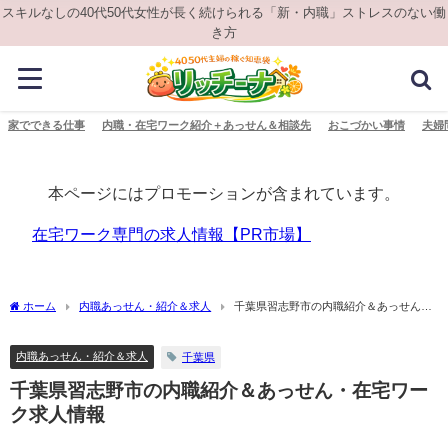
スキルなしの40代50代女性が長く続けられる「新・内職」ストレスのない働
き方
家でできる仕事
内職・在宅ワーク紹介＋あっせん＆相談先
おこづかい事情
夫婦
本ページにはプロモーションが含まれています。
在宅ワーク専門の求人情報【PR市場】
ホーム
内職あっせん・紹介＆求人
千葉県習志野市の内職紹介＆あっせん・
在宅ワーク求人情報
内職あっせん・紹介＆求人
千葉県
千葉県習志野市の内職紹介＆あっせん・在宅ワー
ク求人情報