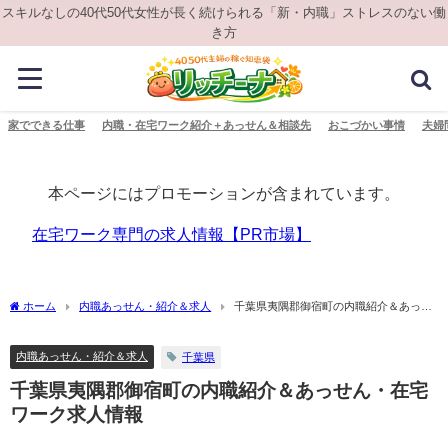
スキルなしの40代50代女性が長く続けられる「新・内職」ストレスのない働
き方
家でできる仕事
内職・在宅ワーク紹介＋あっせん＆相談先
おこづかい事情
夫婦
本ページにはプロモーションが含まれています。
在宅ワーク専門の求人情報【PR市場】
ホーム
内職あっせん・紹介＆求人
千葉県夷隅郡御宿町の内職紹介＆あっせ
ん・在宅ワーク求人情報
内職あっせん・紹介＆求人
千葉県
千葉県夷隅郡御宿町の内職紹介＆あっせん・在宅
ワーク求人情報