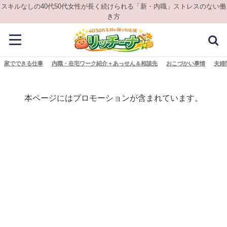
スキルなしの40代50代女性が長く続けられる「新・内職」ストレスのない働
き方
家でできる仕事
内職・在宅ワーク紹介＋あっせん＆相談先
おこづかい事情
夫婦
本ページにはプロモーションが含まれています。