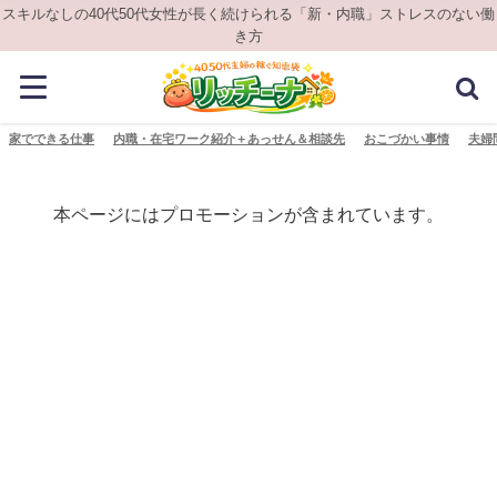
スキルなしの40代50代女性が長く続けられる「新・内職」ストレスのない働
き方
家でできる仕事
内職・在宅ワーク紹介＋あっせん＆相談先
おこづかい事情
夫婦
本ページにはプロモーションが含まれています。