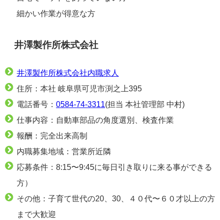
細かい作業が得意な方
井澤製作所株式会社
井澤製作所株式会社内職求人
住所：本社 岐阜県可児市渕之上395
電話番号：
0584-74-3311
(担当 本社管理部 中村)
仕事内容：自動車部品の角度選別、検査作業
報酬：完全出来高制
内職募集地域：営業所近隣
応募条件：8:15〜9:45に毎日引き取りに来る事ができる
方）
その他：子育て世代の20、30、４０代〜６０才以上の方
まで大歓迎