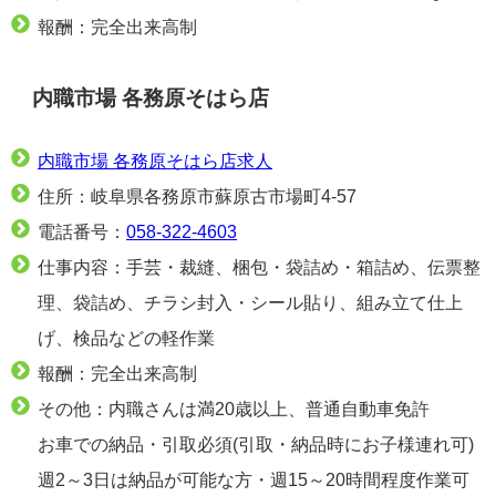
報酬：完全出来高制
内職市場 各務原そはら店
内職市場 各務原そはら店求人
住所：岐阜県各務原市蘇原古市場町4-57
電話番号：
058-322-4603
仕事内容：手芸・裁縫、梱包・袋詰め・箱詰め、伝票整
理、袋詰め、チラシ封入・シール貼り、組み立て仕上
げ、検品などの軽作業
報酬：完全出来高制
その他：内職さんは満20歳以上、普通自動車免許
お車での納品・引取必須(引取・納品時にお子様連れ可)
週2～3日は納品が可能な方・週15～20時間程度作業可