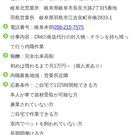
岐阜北営業所 岐阜県岐阜市長良大路2丁目5番地
羽島営業所 岐阜県羽島市江吉良町舟橋2833-1
電話番号：岐阜本部
058-215-7575
仕事内容：DMの発送代行の封入物・チラシを持ち帰っ
て行う内職作業
報酬：完全出来高制
初めは慣れるまで月1万円～（個人差あり）
内職募集地域：営業所近隣
応募条件：ご自宅で1日5時間程できる方
本人が車で資材受取が可能な方
兼業されていない方
ご自宅で作業できる方
室内でペットを飼われていない方
長期間働ける方