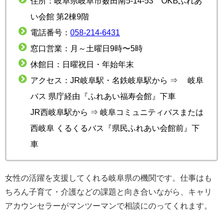
住所：岐阜県岐阜市薮田南5-14-53 OKBふれあ
い会館 第2棟9階
電話番号：
058-214-6431
窓口営業：月～土曜日9時〜5時
休館日：日曜祝日・年始年末
アクセス：JR岐阜駅・名鉄岐阜駅から ⇒ 岐阜
バス 県庁経由『ふれあい福寿会館』下車
JR西岐阜駅から ⇒ 岐阜コミュニティバスまたは
西岐阜 くるくるバス『県民ふれあい会館前』下
車
女性の活躍を支援してくれる岐阜県の機関です。仕事はも
ちろん子育て・介護などの課題と向き合いながら、キャリ
アカウンセラーがマンツーマンで相談にのってくれます。