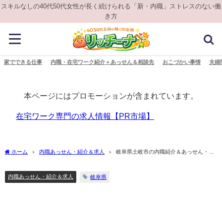
スキルなしの40代50代女性が長く続けられる「新・内職」ストレスのない働
き方
家でできる仕事
内職・在宅ワーク紹介＋あっせん＆相談先
おこづかい事情
夫婦
本ページにはプロモーションが含まれています。
在宅ワーク専門の求人情報【PR市場】
ホーム
内職あっせん・紹介＆求人
岐阜県土岐市の内職紹介＆あっせん・在
宅ワーク求人情報
内職あっせん・紹介＆求人
岐阜県