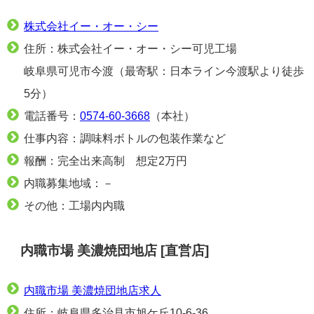
株式会社イー・オー・シー
住所：株式会社イー・オー・シー可児工場
岐阜県可児市今渡（最寄駅：日本ライン今渡駅より徒歩
5分）
電話番号：
0574-60-3668
（本社）
仕事内容：調味料ボトルの包装作業など
報酬：完全出来高制 想定2万円
内職募集地域：－
その他：工場内内職
内職市場 美濃焼団地店 [直営店]
内職市場 美濃焼団地店求人
住所：岐阜県多治見市旭ケ丘10-6-36