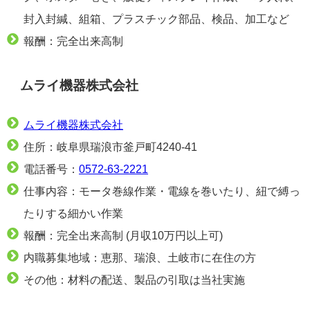
封入封緘、組箱、プラスチック部品、検品、加工など
報酬：完全出来高制
ムライ機器株式会社
ムライ機器株式会社
住所：岐阜県瑞浪市釜戸町4240-41
電話番号：
0572-63-2221
仕事内容：モータ巻線作業・電線を巻いたり、紐で縛っ
たりする細かい作業
報酬：完全出来高制 (月収10万円以上可)
内職募集地域：恵那、瑞浪、土岐市に在住の方
その他：材料の配送、製品の引取は当社実施