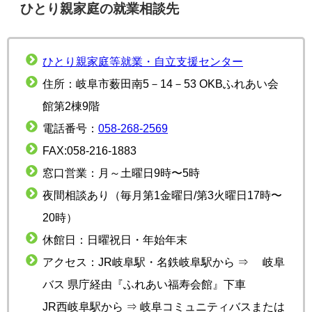
ひとり親家庭の就業相談先
ひとり親家庭等就業・自立支援センター
住所：岐阜市薮田南5－14－53 OKBふれあい会
館第2棟9階
電話番号：
058-268-2569
FAX:058-216-1883
窓口営業：月～土曜日9時〜5時
夜間相談あり（毎月第1金曜日/第3火曜日17時〜
20時）
休館日：日曜祝日・年始年末
アクセス：JR岐阜駅・名鉄岐阜駅から ⇒ 岐阜
バス 県庁経由『ふれあい福寿会館』下車
JR西岐阜駅から ⇒ 岐阜コミュニティバスまたは