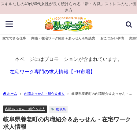
スキルなしの40代50代女性が長く続けられる「新・内職」ストレスのない働
き方
家でできる仕事
内職・在宅ワーク紹介＋あっせん＆相談先
おこづかい事情
夫婦
本ページにはプロモーションが含まれています。
在宅ワーク専門の求人情報【PR市場】
ホーム
内職あっせん・紹介＆求人
岐阜県養老町の内職紹介＆あっせん・在
宅ワーク求人情報
内職あっせん・紹介＆求人
岐阜県
岐阜県養老町の内職紹介＆あっせん・在宅ワーク
求人情報