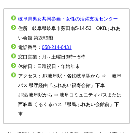
岐阜県男女共同参画・女性の活躍支援センター
住所：岐阜県岐阜市薮田南5-14-53 OKBふれあ
い会館 第2棟9階
電話番号：
058-214-6431
窓口営業：月～土曜日9時〜5時
休館日：日曜祝日・年始年末
アクセス：JR岐阜駅・名鉄岐阜駅から ⇒ 岐阜
バス 県庁経由『ふれあい福寿会館』下車
JR西岐阜駅から ⇒ 岐阜コミュニティバスまたは
西岐阜 くるくるバス『県民ふれあい会館前』下
車