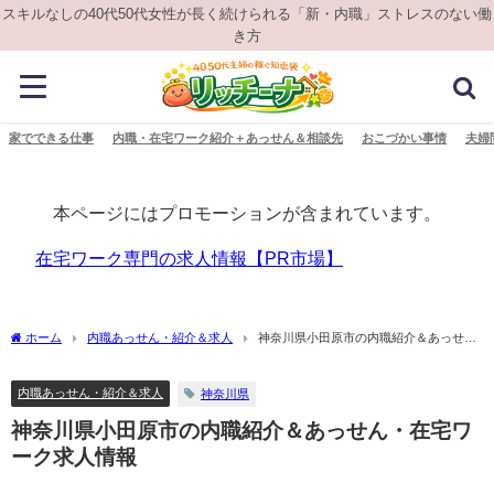
スキルなしの40代50代女性が長く続けられる「新・内職」ストレスのない働
き方
家でできる仕事
内職・在宅ワーク紹介＋あっせん＆相談先
おこづかい事情
夫婦
本ページにはプロモーションが含まれています。
在宅ワーク専門の求人情報【PR市場】
ホーム
内職あっせん・紹介＆求人
神奈川県小田原市の内職紹介＆あっせ
ん・在宅ワーク求人情報
内職あっせん・紹介＆求人
神奈川県
神奈川県小田原市の内職紹介＆あっせん・在宅ワ
ーク求人情報