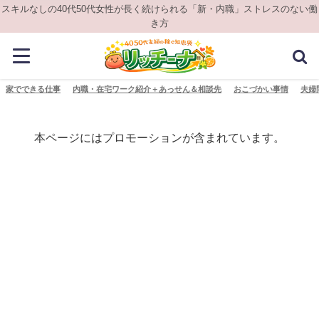
スキルなしの40代50代女性が長く続けられる「新・内職」ストレスのない働
き方
家でできる仕事
内職・在宅ワーク紹介＋あっせん＆相談先
おこづかい事情
夫婦
本ページにはプロモーションが含まれています。