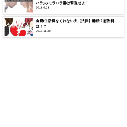
ハラ夫•モラハラ妻は撃退せよ！
2018.6.23
食費/生活費をくれない夫【法律】離婚？慰謝料
は！？
2018.11.29