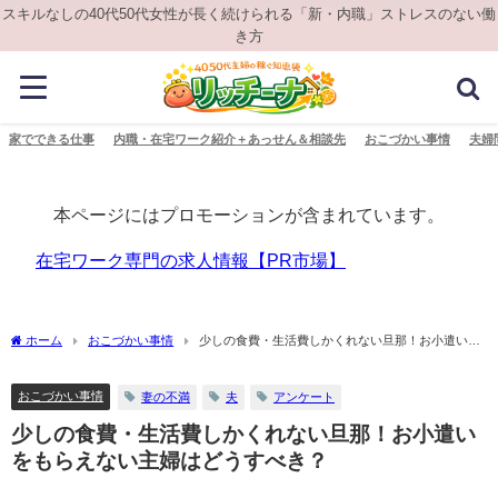
スキルなしの40代50代女性が長く続けられる「新・内職」ストレスのない働
き方
家でできる仕事
内職・在宅ワーク紹介＋あっせん＆相談先
おこづかい事情
夫婦
本ページにはプロモーションが含まれています。
在宅ワーク専門の求人情報【PR市場】
ホーム
おこづかい事情
少しの食費・生活費しかくれない旦那！お小遣いを
もらえない主婦はどうすべき？
おこづかい事情
妻の不満
夫
アンケート
少しの食費・生活費しかくれない旦那！お小遣い
をもらえない主婦はどうすべき？