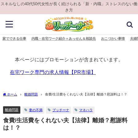
スキルなしの40代50代女性が長く続けられる「新・内職」ストレスのない働
き方
家でできる仕事
内職・在宅ワーク紹介＋あっせん＆相談先
おこづかい事情
夫婦
本ページにはプロモーションが含まれています。
在宅ワーク専門の求人情報【PR市場】
ホーム
離婚問題
食費/生活費をくれない夫【法律】離婚？慰謝料は！？
離婚問題
妻の不満
プッチーナ
マネハラ
食費/生活費をくれない夫【法律】離婚？慰謝料
は！？