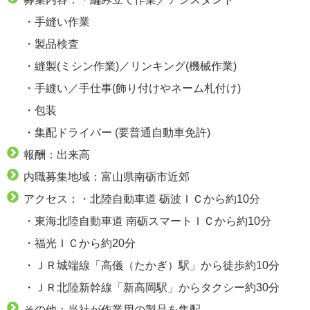
・手縫い作業
・製品検査
・縫製(ミシン作業)／リンキング(機械作業)
・手縫い／手仕事(飾り付けやネーム札付け)
・包装
・集配ドライバー (要普通自動車免許)
報酬：出来高
内職募集地域：富山県南砺市近郊
アクセス：・北陸自動車道 砺波ＩＣから約10分
・東海北陸自動車道 南砺スマートＩＣから約10分
・福光ＩＣから約20分
・ＪＲ城端線「高儀（たかぎ）駅」から徒歩約10分
・ＪＲ北陸新幹線「新高岡駅」からタクシー約30分
その他：当社が作業用の製品を集配