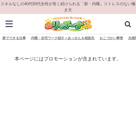
スキルなしの40代50代女性が長く続けられる「新・内職」ストレスのない働
き方
家でできる仕事
内職・在宅ワーク紹介＋あっせん＆相談先
おこづかい事情
夫婦
本ページにはプロモーションが含まれています。