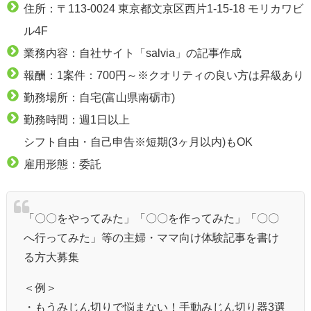
住所：〒113-0024 東京都文京区西片1-15-18 モリカワビ
ル4F
業務内容：自社サイト「salvia」の記事作成
報酬：1案件：700円～※クオリティの良い方は昇級あり
勤務場所：自宅(富山県南砺市)
勤務時間：週1日以上
シフト自由・自己申告※短期(3ヶ月以内)もOK
雇用形態：委託
「〇〇をやってみた」「〇〇を作ってみた」「〇〇
へ行ってみた」等の主婦・ママ向け体験記事を書け
る方大募集
＜例＞
・もうみじん切りで悩まない！手動みじん切り器3選