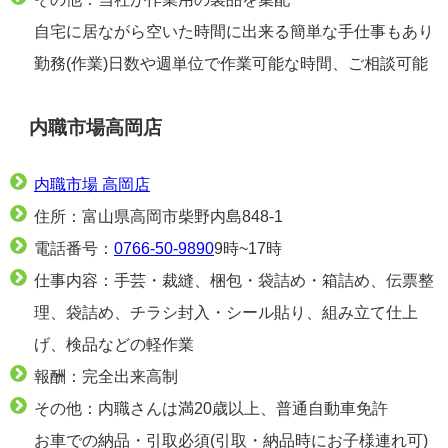
自宅に居ながら空いた時間に出来る簡単な手仕事もあり
勤務(作業)日数や週単位で作業可能な時間、ご相談可能
内職市場高岡店
内職市場 高岡店
住所：富山県高岡市柴野内島848-1
電話番号：
0766-50-9890
9時~17時
仕事内容：手芸・裁縫、梱包・袋詰め・箱詰め、伝票整
理、袋詰め、チラシ封入・シール貼り、組み立て仕上
げ、検品などの軽作業
報酬：完全出来高制
その他：内職さんは満20歳以上、普通自動車免許
お車での納品・引取必須(引取・納品時にお子様連れ可)