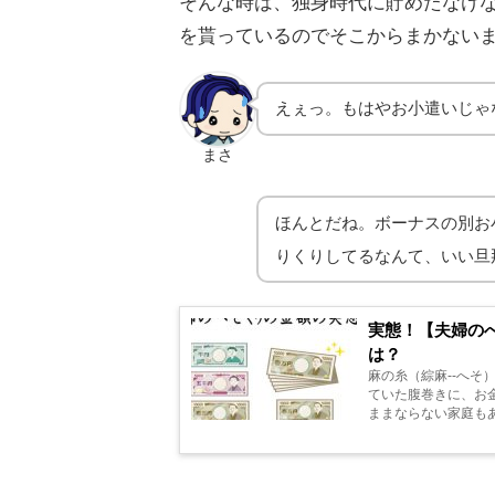
そんな時は、独身時代に貯めたなけな
を貰っているのでそこからまかない
えぇっ。もはやお小遣いじゃ
まさ
ほんとだね。ボーナスの別お
りくりしてるなんて、いい旦
実態！【夫婦の
は？
麻の糸（綜麻--へそ
ていた腹巻きに、お
ままならない家庭も
チーナそのへそくり額