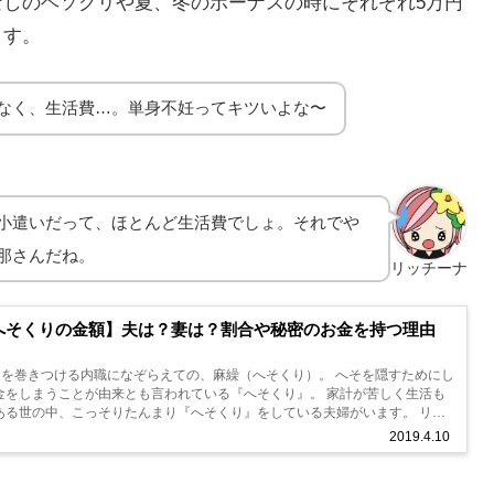
しのヘソクリや夏、冬のボーナスの時にそれぞれ5万円
ます。
なく、生活費…。単身不妊ってキツいよな〜
小遣いだって、ほとんど生活費でしょ。それでや
那さんだね。
リッチーナ
へそくりの金額】夫は？妻は？割合や秘密のお金を持つ理由
）を巻きつける内職になぞらえての、麻繰（へそくり）。 へそを隠すためにし
金をしまうことが由来とも言われている『へそくり』。 家計が苦しく生活も
ある世の中、こっそりたんまり『へそくり』をしている夫婦がいます。 リッ
に驚愕しまし...
2019.4.10