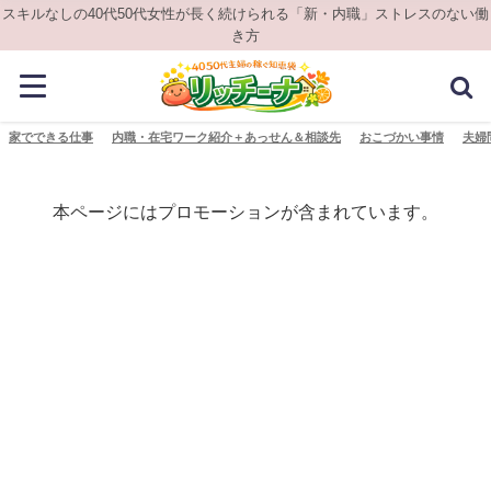
スキルなしの40代50代女性が長く続けられる「新・内職」ストレスのない働
き方
家でできる仕事
内職・在宅ワーク紹介＋あっせん＆相談先
おこづかい事情
夫婦
本ページにはプロモーションが含まれています。