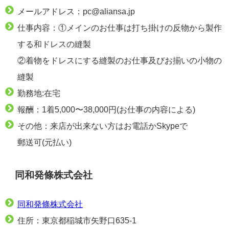
メールアドレス：pc@aliansa.jp
仕事内容：①メインのお仕事は打ち掛けの反物から製作
する和ドレスの縫製
②着物をドレスにする縫製のお仕事及びお揃いの小物の
縫製
勤務地:在宅
報酬：1着5,000〜38,000円(お仕事の内容による)
その他：来店が出来ない方はお電話かSkypeで
郵送可(元払い)
同和発條株式会社
同和発條株式会社
住所：東京都稲城市矢野口635-1