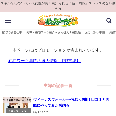
スキルなしの40代50代女性が長く続けられる「新・内職」ストレスのない働
き方
家でできる仕事
内職・在宅ワーク紹介＋あっせん＆相談先
おこづかい事情
夫婦
本ページにはプロモーションが含まれています。
在宅ワーク専門の求人情報【PR市場】
主婦の記事一覧
ヴィーナスウォーカーやばい理由！口コミと実
際にやってみた感想も
ミステリーショッ
6月 22, 2023
パー