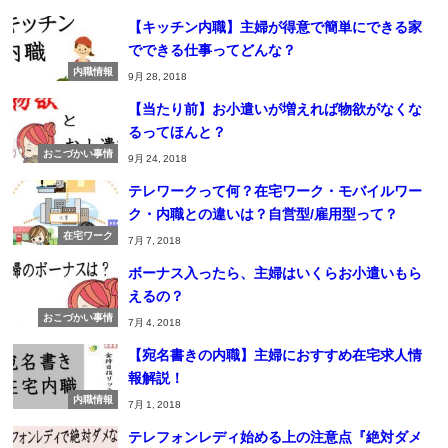
【キッチン内職】主婦が得意で簡単にできる家
でできる仕事ってどんな？
内職情報
9月 28, 2018
【当たり前】お小遣いが増えれば物欲がなくな
るってほんと？
おこづかい事情
9月 24, 2018
テレワークって何？在宅ワーク・モバイルワー
ク・内職との違いは？自営型/雇用型って？
在宅ワーク
7月 7, 2018
ボーナス入ったら、主婦はいくらお小遣いもら
えるの？
おこづかい事情
7月 4, 2018
【宛名書きの内職】主婦におすすめ在宅求人情
報解説！
内職情報
7月 1, 2018
テレフォンレディ始める上の注意点『絶対ダメ