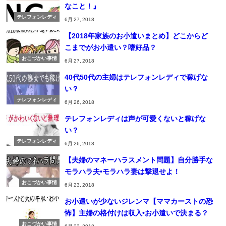
なこと！』
テレフォンレディ
6月 27, 2018
【2018年家族のお小遣いまとめ】どこからど
こまでがお小遣い？嗜好品？
おこづかい事情
6月 27, 2018
40代50代の主婦はテレフォンレディで稼げな
い？
テレフォンレディ
6月 26, 2018
テレフォンレディは声が可愛くないと稼げな
い？
テレフォンレディ
6月 26, 2018
【夫婦のマネーハラスメント問題】自分勝手な
モラハラ夫•モラハラ妻は撃退せよ！
おこづかい事情
6月 23, 2018
お小遣いが少ないジレンマ【ママカーストの恐
怖】主婦の格付けは収入•お小遣いで決まる？
おこづかい事情